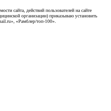
ости сайта, действий пользователей на сайте
медицинской органи­зации) приказываю установить
ail
.
ru
», «Рамблер/топ-100».