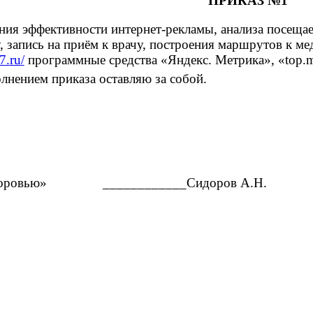
ПРИКАЗ №1
ия эффективности интернет-рекламы, анализа посещаем
ру, запись на приём к врачу, построения маршрутов к 
7.
ru
/
программные средства «Яндекс. Метрика», «
top
.
m
лнением приказа оставляю за собой.
оровью»
____________Сидоров А.Н.